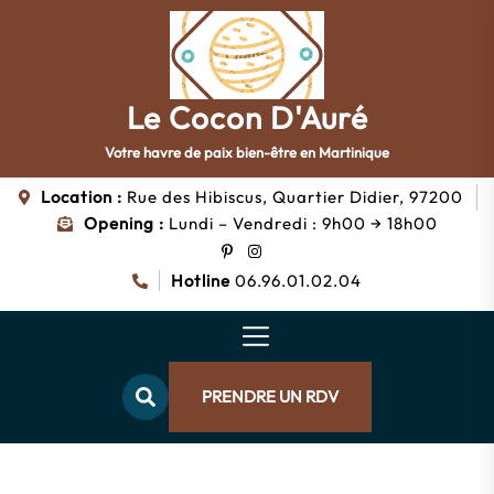
Skip
to
the
content
Le Cocon D'Auré
Le
Cocon
Votre havre de paix bien-être en Martinique
d'Auré
Location :
Rue des Hibiscus, Quartier Didier, 97200
Opening :
Lundi – Vendredi : 9h00 → 18h00
Hotline
06.96.01.02.04
PRENDRE UN RDV