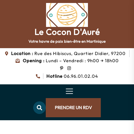
Skip
to
the
content
Le Cocon D'Auré
Le
Cocon
Votre havre de paix bien-être en Martinique
d'Auré
Location :
Rue des Hibiscus, Quartier Didier, 97200
Opening :
Lundi – Vendredi : 9h00 → 18h00
Hotline
06.96.01.02.04
PRENDRE UN RDV