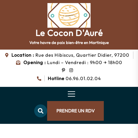
Skip
to
the
content
Le
Le Cocon D'Auré
Votre havre de paix bien-être en Martinique
Cocon
Location :
Rue des Hibiscus, Quartier Didier, 97200
d'Auré
Opening :
Lundi – Vendredi : 9h00 → 18h00
Hotline
06.96.01.02.04
PRENDRE UN RDV